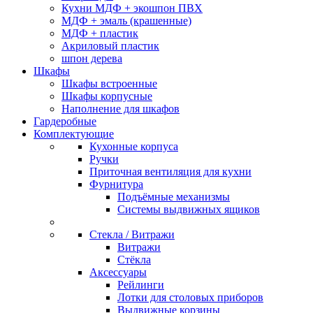
Кухни МДФ + экошпон ПВХ
МДФ + эмаль (крашенные)
МДФ + пластик
Акриловый пластик
шпон дерева
Шкафы
Шкафы встроенные
Шкафы корпусные
Наполнение для шкафов
Гардеробные
Комплектующие
Кухонные корпуса
Ручки
Приточная вентиляция для кухни
Фурнитура
Подъёмные механизмы
Системы выдвижных ящиков
Стекла / Витражи
Витражи
Стёкла
Аксессуары
Рейлинги
Лотки для столовых приборов
Выдвижные корзины