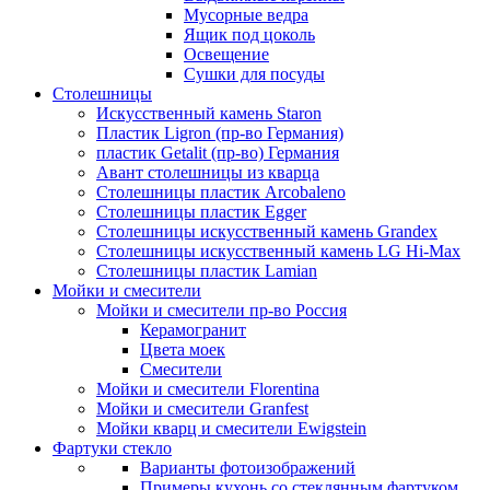
Мусорные ведра
Ящик под цоколь
Освещение
Сушки для посуды
Столешницы
Искусственный камень Staron
Пластик Ligron (пр-во Германия)
пластик Getalit (пр-во) Германия
Авант столешницы из кварца
Столешницы пластик Arcobaleno
Столешницы пластик Egger
Столешницы искусственный камень Grandex
Столешницы искусственный камень LG Hi-Max
Столешницы пластик Lamian
Мойки и смесители
Мойки и смесители пр-во Россия
Керамогранит
Цвета моек
Смесители
Мойки и смесители Florentina
Мойки и смесители Granfest
Мойки кварц и смесители Ewigstein
Фартуки стекло
Варианты фотоизображений
Примеры кухонь со стеклянным фартуком