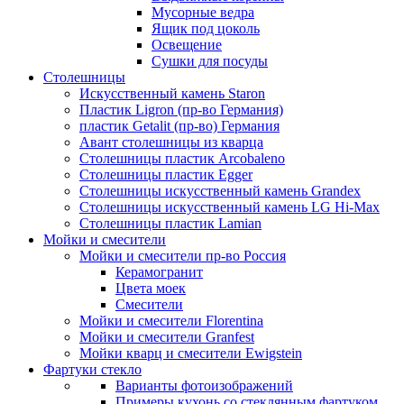
Мусорные ведра
Ящик под цоколь
Освещение
Сушки для посуды
Столешницы
Искусственный камень Staron
Пластик Ligron (пр-во Германия)
пластик Getalit (пр-во) Германия
Авант столешницы из кварца
Столешницы пластик Arcobaleno
Столешницы пластик Egger
Столешницы искусственный камень Grandex
Столешницы искусственный камень LG Hi-Max
Столешницы пластик Lamian
Мойки и смесители
Мойки и смесители пр-во Россия
Керамогранит
Цвета моек
Смесители
Мойки и смесители Florentina
Мойки и смесители Granfest
Мойки кварц и смесители Ewigstein
Фартуки стекло
Варианты фотоизображений
Примеры кухонь со стеклянным фартуком