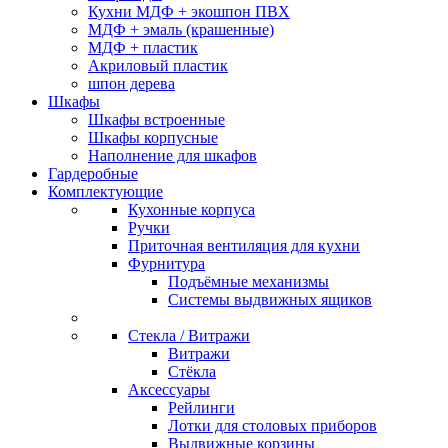
Кухни МДФ + экошпон ПВХ
МДФ + эмаль (крашенные)
МДФ + пластик
Акриловый пластик
шпон дерева
Шкафы
Шкафы встроенные
Шкафы корпусные
Наполнение для шкафов
Гардеробные
Комплектующие
Кухонные корпуса
Ручки
Приточная вентиляция для кухни
Фурнитура
Подъёмные механизмы
Системы выдвижных ящиков
Стекла / Витражи
Витражи
Стёкла
Аксессуары
Рейлинги
Лотки для столовых приборов
Выдвижные корзины