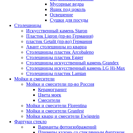
Мусорные ведра
Ящик под цоколь
Освещение
Сушки для посуды
Столешницы
Искусственный камень Staron
Пластик Ligron (пр-во Германия)
пластик Getalit (пр-во) Германия
Авант столешницы из кварца
Столешницы пластик Arcobaleno
Столешницы пластик Egger
Столешницы искусственный камень Grandex
Столешницы искусственный камень LG Hi-Max
Столешницы пластик Lamian
Мойки и смесители
Мойки и смесители пр-во Россия
Керамогранит
Цвета моек
Смесители
Мойки и смесители Florentina
Мойки и смесители Granfest
Мойки кварц и смесители Ewigstein
Фартуки стекло
Варианты фотоизображений
Примеры кухонь со стеклянным фартуком