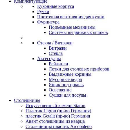
Комплектующие
Кухонные корпуса
Ручки
Приточная вентиляция для кухни
Фурнитура
Подъёмные механизмы
Системы выдвижных ящиков
Стекла / Витражи
Витражи
Стёкла
Аксессуары
Рейлинги
Лотки для столовых приборов
Выдвижные корзины
Мусорные ведра
Ящик под цоколь
Освещение
Сушки для посуды
Столешницы
Искусственный камень Staron
Пластик Ligron (пр-во Германия)
пластик Getalit (пр-во) Германия
Авант столешницы из кварца
Столешницы пластик Arcobaleno