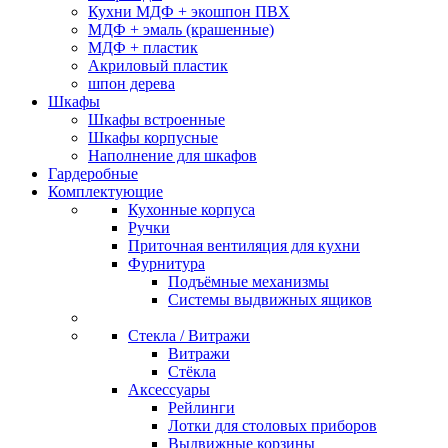
Кухни МДФ + экошпон ПВХ
МДФ + эмаль (крашенные)
МДФ + пластик
Акриловый пластик
шпон дерева
Шкафы
Шкафы встроенные
Шкафы корпусные
Наполнение для шкафов
Гардеробные
Комплектующие
Кухонные корпуса
Ручки
Приточная вентиляция для кухни
Фурнитура
Подъёмные механизмы
Системы выдвижных ящиков
Стекла / Витражи
Витражи
Стёкла
Аксессуары
Рейлинги
Лотки для столовых приборов
Выдвижные корзины