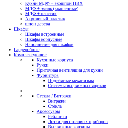
Кухни МДФ + экошпон ПВХ
МДФ + эмаль (крашенные)
МДФ + пластик
Акриловый пластик
шпон дерева
Шкафы
Шкафы встроенные
Шкафы корпусные
Наполнение для шкафов
Гардеробные
Комплектующие
Кухонные корпуса
Ручки
Приточная вентиляция для кухни
Фурнитура
Подъёмные механизмы
Системы выдвижных ящиков
Стекла / Витражи
Витражи
Стёкла
Аксессуары
Рейлинги
Лотки для столовых приборов
Выдвижные корзины