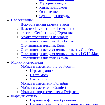
Мусорные ведра
Ящик под цоколь
Освещение
Сушки для посуды
Столешницы
Искусственный камень Staron
Пластик Ligron (пр-во Германия)
пластик Getalit (пр-во) Германия
Авант столешницы из кварца
Столешницы пластик Arcobaleno
Столешницы пластик Egger
Столешницы искусственный камень Grandex
Столешницы искусственный камень LG Hi-Max
Столешницы пластик Lamian
Мойки и смесители
Мойки и смесители пр-во Россия
Керамогранит
Цвета моек
Смесители
Мойки и смесители Florentina
Мойки и смесители Granfest
Мойки кварц и смесители Ewigstein
Фартуки стекло
Варианты фотоизображений
Примеры кухонь со стеклянным фартуком