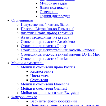
Мусорные ведра
Ящик под цоколь
Освещение
Сушки для посуды
Столешницы
Искусственный камень Staron
Пластик Ligron (пр-во Германия)
пластик Getalit (пр-во) Германия
Авант столешницы из кварца
Столешницы пластик Arcobaleno
Столешницы пластик Egger
Столешницы искусственный камень Grandex
Столешницы искусственный камень LG Hi-Max
Столешницы пластик Lamian
Мойки и смесители
Мойки и смесители пр-во Россия
Керамогранит
Цвета моек
Смесители
Мойки и смесители Florentina
Мойки и смесители Granfest
Мойки кварц и смесители Ewigstein
Фартуки стекло
Варианты фотоизображений
Примеры кухонь со стеклянным фартуком