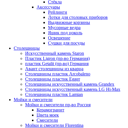
Стёкла
Аксессуары
Рейлинги
Лотки для столовых приборов
Выдвижные корзины
Мусорные ведра
Ящик под цоколь
Освещение
Сушки для посуды
Столешницы
Искусственный камень Staron
Пластик Ligron (пр-во Германия)
пластик Getalit (пр-во) Германия
Авант столешницы из кварца
Столешницы пластик Arcobaleno
Столешницы пластик Egger
Столешницы искусственный камень Grandex
Столешницы искусственный камень LG Hi-Max
Столешницы пластик Lamian
Мойки и смесители
Мойки и смесители пр-во Россия
Керамогранит
Цвета моек
Смесители
Мойки и смесители Florentina