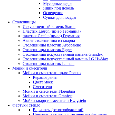
Мусорные ведра
Ящик под цоколь
Освещение
Сушки для посуды
Столешницы
Искусственный камень Staron
Пластик Ligron (пр-во Германия)
пластик Getalit (пр-во) Германия
Авант столешницы из кварца
Столешницы пластик Arcobaleno
Столешницы пластик Egger
Столешницы искусственный камень Grandex
Столешницы искусственный камень LG Hi-Max
Столешницы пластик Lamian
Мойки и смесители
Мойки и смесители пр-во Россия
Керамогранит
Цвета моек
Смесители
Мойки и смесители Florentina
Мойки и смесители Granfest
Мойки кварц и смесители Ewigstein
Фартуки стекло
Варианты фотоизображений
Примеры кухонь со стеклянным фартуком