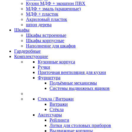
Кухни МДФ + экошпон ПВХ
МДФ + эмаль (крашенные)
МДФ + пластик
Акриловый пластик
шпон дерева
Шкафы
Шкафы встроенные
Шкафы корпусные
Наполнение для шкафов
Гардеробные
Комплектующие
Кухонные корпуса
Ручки
Приточная вентиляция для кухни
Фурнитура
Подъёмные механизмы
Системы выдвижных ящиков
Стекла / Витражи
Витражи
Стёкла
Аксессуары
Рейлинги
Лотки для столовых приборов
Выдвижные корзины