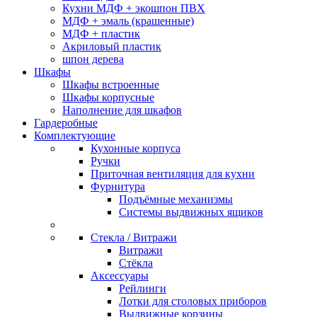
Кухни МДФ + экошпон ПВХ
МДФ + эмаль (крашенные)
МДФ + пластик
Акриловый пластик
шпон дерева
Шкафы
Шкафы встроенные
Шкафы корпусные
Наполнение для шкафов
Гардеробные
Комплектующие
Кухонные корпуса
Ручки
Приточная вентиляция для кухни
Фурнитура
Подъёмные механизмы
Системы выдвижных ящиков
Стекла / Витражи
Витражи
Стёкла
Аксессуары
Рейлинги
Лотки для столовых приборов
Выдвижные корзины