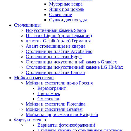
Мусорные ведра
Ящик под цоколь
Освещение
Сушки для посуды
Столешницы
Искусственный камень Staron
Пластик Ligron (пр-во Германия)
пластик Getalit (пр-во) Германия
Авант столешницы из кварца
Столешницы пластик Arcobaleno
Столешницы пластик Egger
Столешницы искусственный камень Grandex
Столешницы искусственный камень LG Hi-Max
Столешницы пластик Lamian
Мойки и смесители
Мойки и смесители пр-во Россия
Керамогранит
Цвета моек
Смесители
Мойки и смесители Florentina
Мойки и смесители Granfest
Мойки кварц и смесители Ewigstein
Фартуки стекло
Варианты фотоизображений
Примеры кухонь со стеклянным фартуком