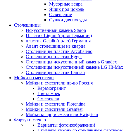
Мусорные ведра
Ящик под цоколь
Освещение
Сушки для посуды
Столешницы
Искусственный камень Staron
Пластик Ligron (пр-во Германия)
пластик Getalit (пр-во) Германия
Авант столешницы из кварца
Столешницы пластик Arcobaleno
Столешницы пластик Egger
Столешницы искусственный камень Grandex
Столешницы искусственный камень LG Hi-Max
Столешницы пластик Lamian
Мойки и смесители
Мойки и смесители пр-во Россия
Керамогранит
Цвета моек
Смесители
Мойки и смесители Florentina
Мойки и смесители Granfest
Мойки кварц и смесители Ewigstein
Фартуки стекло
Варианты фотоизображений
Примеры кухонь со стеклянным фартуком