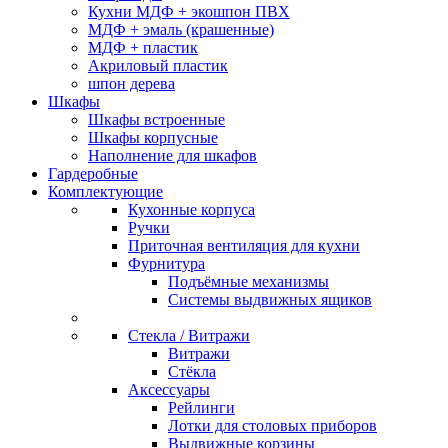
Кухни МДФ + экошпон ПВХ
МДФ + эмаль (крашенные)
МДФ + пластик
Акриловый пластик
шпон дерева
Шкафы
Шкафы встроенные
Шкафы корпусные
Наполнение для шкафов
Гардеробные
Комплектующие
Кухонные корпуса
Ручки
Приточная вентиляция для кухни
Фурнитура
Подъёмные механизмы
Системы выдвижных ящиков
Стекла / Витражи
Витражи
Стёкла
Аксессуары
Рейлинги
Лотки для столовых приборов
Выдвижные корзины