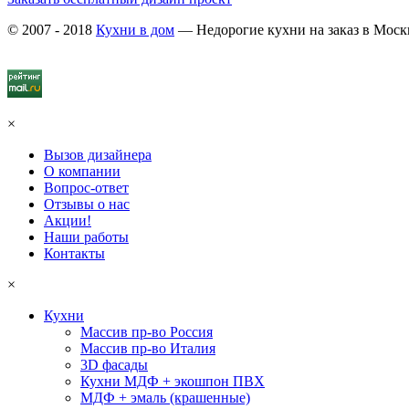
© 2007 - 2018
Кухни в дом
— Недорогие кухни на заказ в Моск
×
Вызов дизайнера
О компании
Вопрос-ответ
Отзывы о нас
Акции!
Наши работы
Контакты
×
Кухни
Массив пр-во Россия
Массив пр-во Италия
3D фасады
Кухни МДФ + экошпон ПВХ
МДФ + эмаль (крашенные)