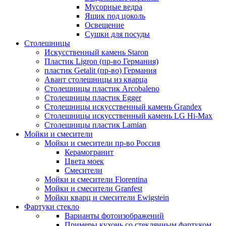
Мусорные ведра
Ящик под цоколь
Освещение
Сушки для посуды
Столешницы
Искусственный камень Staron
Пластик Ligron (пр-во Германия)
пластик Getalit (пр-во) Германия
Авант столешницы из кварца
Столешницы пластик Arcobaleno
Столешницы пластик Egger
Столешницы искусственный камень Grandex
Столешницы искусственный камень LG Hi-Max
Столешницы пластик Lamian
Мойки и смесители
Мойки и смесители пр-во Россия
Керамогранит
Цвета моек
Смесители
Мойки и смесители Florentina
Мойки и смесители Granfest
Мойки кварц и смесители Ewigstein
Фартуки стекло
Варианты фотоизображений
Примеры кухонь со стеклянным фартуком