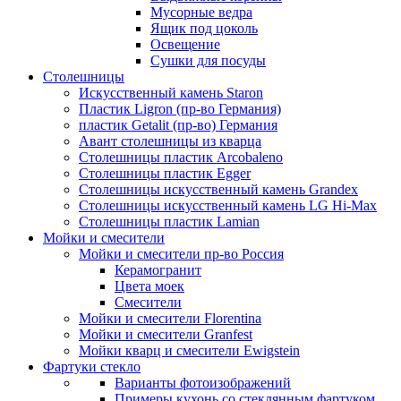
Мусорные ведра
Ящик под цоколь
Освещение
Сушки для посуды
Столешницы
Искусственный камень Staron
Пластик Ligron (пр-во Германия)
пластик Getalit (пр-во) Германия
Авант столешницы из кварца
Столешницы пластик Arcobaleno
Столешницы пластик Egger
Столешницы искусственный камень Grandex
Столешницы искусственный камень LG Hi-Max
Столешницы пластик Lamian
Мойки и смесители
Мойки и смесители пр-во Россия
Керамогранит
Цвета моек
Смесители
Мойки и смесители Florentina
Мойки и смесители Granfest
Мойки кварц и смесители Ewigstein
Фартуки стекло
Варианты фотоизображений
Примеры кухонь со стеклянным фартуком