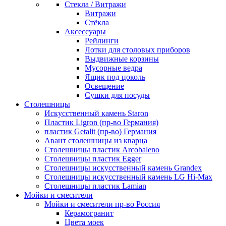
Стекла / Витражи
Витражи
Стёкла
Аксессуары
Рейлинги
Лотки для столовых приборов
Выдвижные корзины
Мусорные ведра
Ящик под цоколь
Освещение
Сушки для посуды
Столешницы
Искусственный камень Staron
Пластик Ligron (пр-во Германия)
пластик Getalit (пр-во) Германия
Авант столешницы из кварца
Столешницы пластик Arcobaleno
Столешницы пластик Egger
Столешницы искусственный камень Grandex
Столешницы искусственный камень LG Hi-Max
Столешницы пластик Lamian
Мойки и смесители
Мойки и смесители пр-во Россия
Керамогранит
Цвета моек