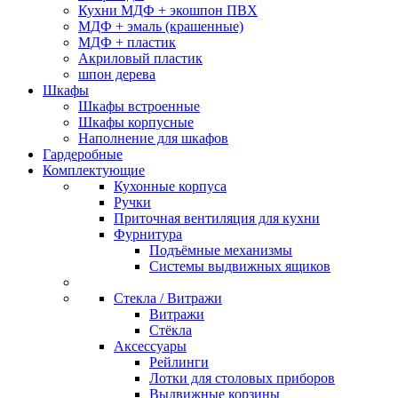
Кухни МДФ + экошпон ПВХ
МДФ + эмаль (крашенные)
МДФ + пластик
Акриловый пластик
шпон дерева
Шкафы
Шкафы встроенные
Шкафы корпусные
Наполнение для шкафов
Гардеробные
Комплектующие
Кухонные корпуса
Ручки
Приточная вентиляция для кухни
Фурнитура
Подъёмные механизмы
Системы выдвижных ящиков
Стекла / Витражи
Витражи
Стёкла
Аксессуары
Рейлинги
Лотки для столовых приборов
Выдвижные корзины