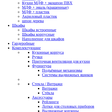
Кухни МДФ + экошпон ПВХ
МДФ + эмаль (крашенные)
МДФ + пластик
Акриловый пластик
шпон дерева
Шкафы
Шкафы встроенные
Шкафы корпусные
Наполнение для шкафов
Гардеробные
Комплектующие
Кухонные корпуса
Ручки
Приточная вентиляция для кухни
Фурнитура
Подъёмные механизмы
Системы выдвижных ящиков
Стекла / Витражи
Витражи
Стёкла
Аксессуары
Рейлинги
Лотки для столовых приборов
Выдвижные корзины