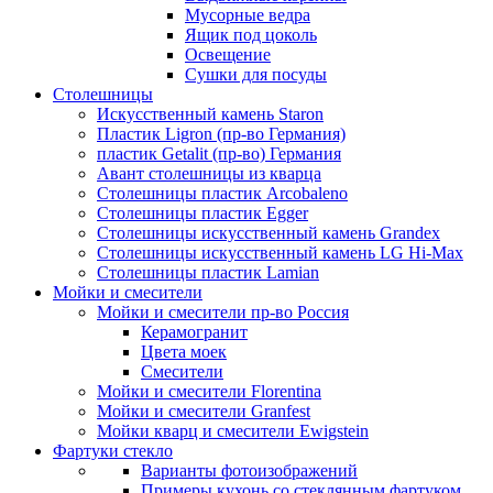
Мусорные ведра
Ящик под цоколь
Освещение
Сушки для посуды
Столешницы
Искусственный камень Staron
Пластик Ligron (пр-во Германия)
пластик Getalit (пр-во) Германия
Авант столешницы из кварца
Столешницы пластик Arcobaleno
Столешницы пластик Egger
Столешницы искусственный камень Grandex
Столешницы искусственный камень LG Hi-Max
Столешницы пластик Lamian
Мойки и смесители
Мойки и смесители пр-во Россия
Керамогранит
Цвета моек
Смесители
Мойки и смесители Florentina
Мойки и смесители Granfest
Мойки кварц и смесители Ewigstein
Фартуки стекло
Варианты фотоизображений
Примеры кухонь со стеклянным фартуком