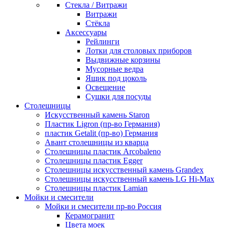
Стекла / Витражи
Витражи
Стёкла
Аксессуары
Рейлинги
Лотки для столовых приборов
Выдвижные корзины
Мусорные ведра
Ящик под цоколь
Освещение
Сушки для посуды
Столешницы
Искусственный камень Staron
Пластик Ligron (пр-во Германия)
пластик Getalit (пр-во) Германия
Авант столешницы из кварца
Столешницы пластик Arcobaleno
Столешницы пластик Egger
Столешницы искусственный камень Grandex
Столешницы искусственный камень LG Hi-Max
Столешницы пластик Lamian
Мойки и смесители
Мойки и смесители пр-во Россия
Керамогранит
Цвета моек