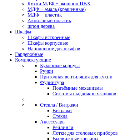
Кухни МДФ + экошпон ПВХ
МДФ + эмаль (крашенные)
МДФ + пластик
Акриловый пластик
шпон дерева
Шкафы
Шкафы встроенные
Шкафы корпусные
Наполнение для шкафов
Гардеробные
Комплектующие
Кухонные корпуса
Ручки
Приточная вентиляция для кухни
Фурнитура
Подъёмные механизмы
Системы выдвижных ящиков
Стекла / Витражи
Витражи
Стёкла
Аксессуары
Рейлинги
Лотки для столовых приборов
Выдвижные корзины