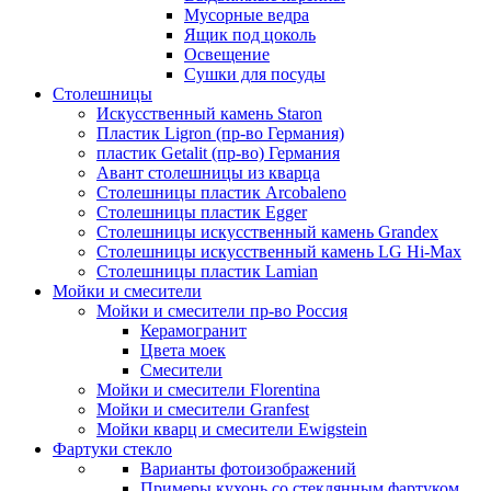
Мусорные ведра
Ящик под цоколь
Освещение
Сушки для посуды
Столешницы
Искусственный камень Staron
Пластик Ligron (пр-во Германия)
пластик Getalit (пр-во) Германия
Авант столешницы из кварца
Столешницы пластик Arcobaleno
Столешницы пластик Egger
Столешницы искусственный камень Grandex
Столешницы искусственный камень LG Hi-Max
Столешницы пластик Lamian
Мойки и смесители
Мойки и смесители пр-во Россия
Керамогранит
Цвета моек
Смесители
Мойки и смесители Florentina
Мойки и смесители Granfest
Мойки кварц и смесители Ewigstein
Фартуки стекло
Варианты фотоизображений
Примеры кухонь со стеклянным фартуком