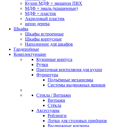
Кухни МДФ + экошпон ПВХ
МДФ + эмаль (крашенные)
МДФ + пластик
Акриловый пластик
шпон дерева
Шкафы
Шкафы встроенные
Шкафы корпусные
Наполнение для шкафов
Гардеробные
Комплектующие
Кухонные корпуса
Ручки
Приточная вентиляция для кухни
Фурнитура
Подъёмные механизмы
Системы выдвижных ящиков
Стекла / Витражи
Витражи
Стёкла
Аксессуары
Рейлинги
Лотки для столовых приборов
Выдвижные корзины