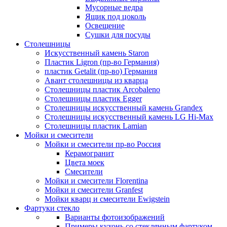
Мусорные ведра
Ящик под цоколь
Освещение
Сушки для посуды
Столешницы
Искусственный камень Staron
Пластик Ligron (пр-во Германия)
пластик Getalit (пр-во) Германия
Авант столешницы из кварца
Столешницы пластик Arcobaleno
Столешницы пластик Egger
Столешницы искусственный камень Grandex
Столешницы искусственный камень LG Hi-Max
Столешницы пластик Lamian
Мойки и смесители
Мойки и смесители пр-во Россия
Керамогранит
Цвета моек
Смесители
Мойки и смесители Florentina
Мойки и смесители Granfest
Мойки кварц и смесители Ewigstein
Фартуки стекло
Варианты фотоизображений
Примеры кухонь со стеклянным фартуком