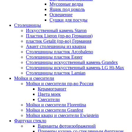
Мусорные ведра
Ящик под цоколь
Освещение
Сушки для посуды
Столешницы
Искусственный камень Staron
Пластик Ligron (пр-во Германия)
пластик Getalit (пр-во) Германия
Авант столешницы из кварца
Столешницы пластик Arcobaleno
Столешницы пластик Egger
Столешницы искусственный камень Grandex
Столешницы искусственный камень LG Hi-Max
Столешницы пластик Lamian
Мойки и смесители
Мойки и смесители пр-во Россия
Керамогранит
Цвета моек
Смесители
Мойки и смесители Florentina
Мойки и смесители Granfest
Мойки кварц и смесители Ewigstein
Фартуки стекло
Варианты фотоизображений
Примеры кухонь со стеклянным фартуком