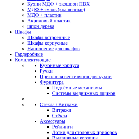
Кухни МДФ + экошпон ПВХ
МДФ + эмаль (крашенные)
МДФ + пластик
Акриловый пластик
шпон дерева
Шкафы
Шкафы встроенные
Шкафы корпусные
Наполнение для шкафов
Гардеробные
Комплектующие
Кухонные корпуса
Ручки
Приточная вентиляция для кухни
Фурнитура
Подъёмные механизмы
Системы выдвижных ящиков
Стекла / Витражи
Витражи
Стёкла
Аксессуары
Рейлинги
Лотки для столовых приборов
Выдвижные корзины