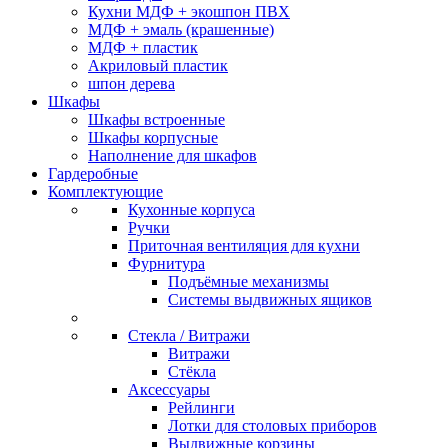
Кухни МДФ + экошпон ПВХ
МДФ + эмаль (крашенные)
МДФ + пластик
Акриловый пластик
шпон дерева
Шкафы
Шкафы встроенные
Шкафы корпусные
Наполнение для шкафов
Гардеробные
Комплектующие
Кухонные корпуса
Ручки
Приточная вентиляция для кухни
Фурнитура
Подъёмные механизмы
Системы выдвижных ящиков
Стекла / Витражи
Витражи
Стёкла
Аксессуары
Рейлинги
Лотки для столовых приборов
Выдвижные корзины