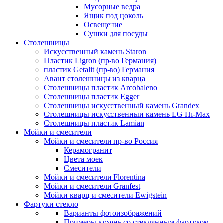
Мусорные ведра
Ящик под цоколь
Освещение
Сушки для посуды
Столешницы
Искусственный камень Staron
Пластик Ligron (пр-во Германия)
пластик Getalit (пр-во) Германия
Авант столешницы из кварца
Столешницы пластик Arcobaleno
Столешницы пластик Egger
Столешницы искусственный камень Grandex
Столешницы искусственный камень LG Hi-Max
Столешницы пластик Lamian
Мойки и смесители
Мойки и смесители пр-во Россия
Керамогранит
Цвета моек
Смесители
Мойки и смесители Florentina
Мойки и смесители Granfest
Мойки кварц и смесители Ewigstein
Фартуки стекло
Варианты фотоизображений
Примеры кухонь со стеклянным фартуком