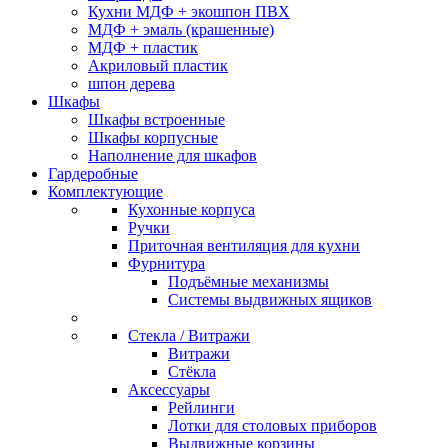
Кухни МДФ + экошпон ПВХ
МДФ + эмаль (крашенные)
МДФ + пластик
Акриловый пластик
шпон дерева
Шкафы
Шкафы встроенные
Шкафы корпусные
Наполнение для шкафов
Гардеробные
Комплектующие
Кухонные корпуса
Ручки
Приточная вентиляция для кухни
Фурнитура
Подъёмные механизмы
Системы выдвижных ящиков
Стекла / Витражи
Витражи
Стёкла
Аксессуары
Рейлинги
Лотки для столовых приборов
Выдвижные корзины