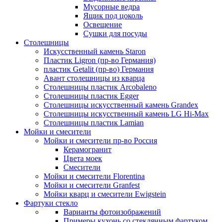
Мусорные ведра
Ящик под цоколь
Освещение
Сушки для посуды
Столешницы
Искусственный камень Staron
Пластик Ligron (пр-во Германия)
пластик Getalit (пр-во) Германия
Авант столешницы из кварца
Столешницы пластик Arcobaleno
Столешницы пластик Egger
Столешницы искусственный камень Grandex
Столешницы искусственный камень LG Hi-Max
Столешницы пластик Lamian
Мойки и смесители
Мойки и смесители пр-во Россия
Керамогранит
Цвета моек
Смесители
Мойки и смесители Florentina
Мойки и смесители Granfest
Мойки кварц и смесители Ewigstein
Фартуки стекло
Варианты фотоизображений
Примеры кухонь со стеклянным фартуком