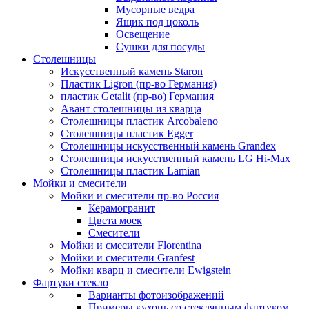
Мусорные ведра
Ящик под цоколь
Освещение
Сушки для посуды
Столешницы
Искусственный камень Staron
Пластик Ligron (пр-во Германия)
пластик Getalit (пр-во) Германия
Авант столешницы из кварца
Столешницы пластик Arcobaleno
Столешницы пластик Egger
Столешницы искусственный камень Grandex
Столешницы искусственный камень LG Hi-Max
Столешницы пластик Lamian
Мойки и смесители
Мойки и смесители пр-во Россия
Керамогранит
Цвета моек
Смесители
Мойки и смесители Florentina
Мойки и смесители Granfest
Мойки кварц и смесители Ewigstein
Фартуки стекло
Варианты фотоизображений
Примеры кухонь со стеклянным фартуком