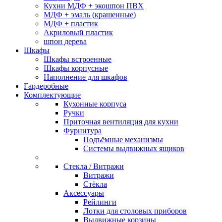
Кухни МДФ + экошпон ПВХ
МДФ + эмаль (крашенные)
МДФ + пластик
Акриловый пластик
шпон дерева
Шкафы
Шкафы встроенные
Шкафы корпусные
Наполнение для шкафов
Гардеробные
Комплектующие
Кухонные корпуса
Ручки
Приточная вентиляция для кухни
Фурнитура
Подъёмные механизмы
Системы выдвижных ящиков
Стекла / Витражи
Витражи
Стёкла
Аксессуары
Рейлинги
Лотки для столовых приборов
Выдвижные корзины