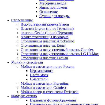
Мусорные ведра
Ящик под цоколь
Освещение
Сушки для посуды
Столешницы
Искусственный камень Staron
Пластик Ligron (пр-во Германия)
пластик Getalit (пр-во) Германия
Авант столешницы из кварца
Столешницы пластик Arcobaleno
Столешницы пластик Egger
Столешницы искусственный камень Grandex
Столешницы искусственный камень LG Hi-Max
Столешницы пластик Lamian
Мойки и смесители
Мойки и смесители пр-во Россия
Керамогранит
Цвета моек
Смесители
Мойки и смесители Florentina
Мойки и смесители Granfest
Мойки кварц и смесители Ewigstein
Фартуки стекло
Варианты фотоизображений
Примеры кухонь со стеклянным фартуком