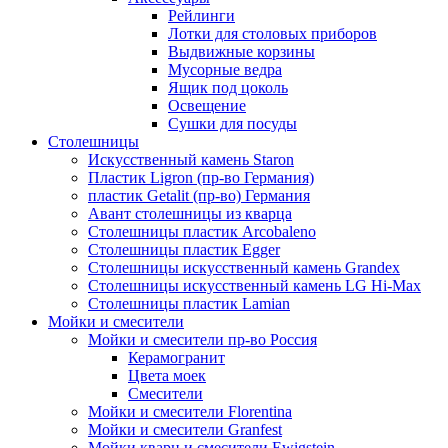
Рейлинги
Лотки для столовых приборов
Выдвижные корзины
Мусорные ведра
Ящик под цоколь
Освещение
Сушки для посуды
Столешницы
Искусственный камень Staron
Пластик Ligron (пр-во Германия)
пластик Getalit (пр-во) Германия
Авант столешницы из кварца
Столешницы пластик Arcobaleno
Столешницы пластик Egger
Столешницы искусственный камень Grandex
Столешницы искусственный камень LG Hi-Max
Столешницы пластик Lamian
Мойки и смесители
Мойки и смесители пр-во Россия
Керамогранит
Цвета моек
Смесители
Мойки и смесители Florentina
Мойки и смесители Granfest
Мойки кварц и смесители Ewigstein