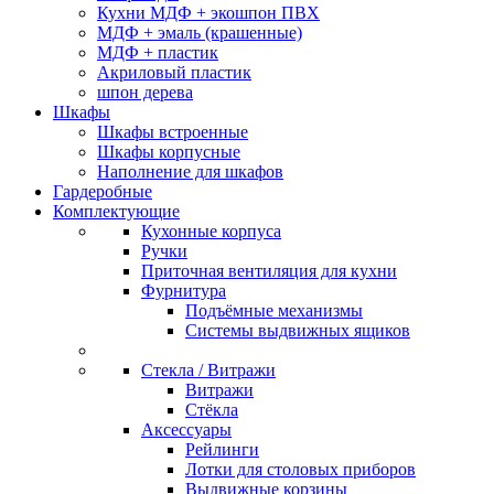
Кухни МДФ + экошпон ПВХ
МДФ + эмаль (крашенные)
МДФ + пластик
Акриловый пластик
шпон дерева
Шкафы
Шкафы встроенные
Шкафы корпусные
Наполнение для шкафов
Гардеробные
Комплектующие
Кухонные корпуса
Ручки
Приточная вентиляция для кухни
Фурнитура
Подъёмные механизмы
Системы выдвижных ящиков
Стекла / Витражи
Витражи
Стёкла
Аксессуары
Рейлинги
Лотки для столовых приборов
Выдвижные корзины