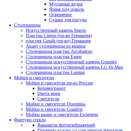
Мусорные ведра
Ящик под цоколь
Освещение
Сушки для посуды
Столешницы
Искусственный камень Staron
Пластик Ligron (пр-во Германия)
пластик Getalit (пр-во) Германия
Авант столешницы из кварца
Столешницы пластик Arcobaleno
Столешницы пластик Egger
Столешницы искусственный камень Grandex
Столешницы искусственный камень LG Hi-Max
Столешницы пластик Lamian
Мойки и смесители
Мойки и смесители пр-во Россия
Керамогранит
Цвета моек
Смесители
Мойки и смесители Florentina
Мойки и смесители Granfest
Мойки кварц и смесители Ewigstein
Фартуки стекло
Варианты фотоизображений
Примеры кухонь со стеклянным фартуком