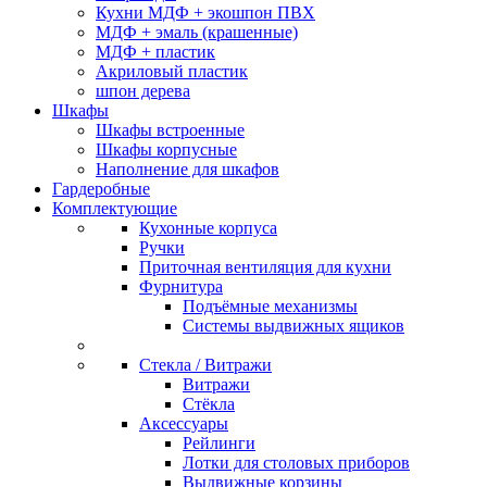
Кухни МДФ + экошпон ПВХ
МДФ + эмаль (крашенные)
МДФ + пластик
Акриловый пластик
шпон дерева
Шкафы
Шкафы встроенные
Шкафы корпусные
Наполнение для шкафов
Гардеробные
Комплектующие
Кухонные корпуса
Ручки
Приточная вентиляция для кухни
Фурнитура
Подъёмные механизмы
Системы выдвижных ящиков
Стекла / Витражи
Витражи
Стёкла
Аксессуары
Рейлинги
Лотки для столовых приборов
Выдвижные корзины