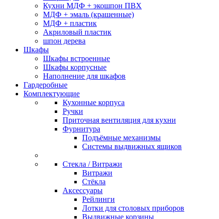
Кухни МДФ + экошпон ПВХ
МДФ + эмаль (крашенные)
МДФ + пластик
Акриловый пластик
шпон дерева
Шкафы
Шкафы встроенные
Шкафы корпусные
Наполнение для шкафов
Гардеробные
Комплектующие
Кухонные корпуса
Ручки
Приточная вентиляция для кухни
Фурнитура
Подъёмные механизмы
Системы выдвижных ящиков
Стекла / Витражи
Витражи
Стёкла
Аксессуары
Рейлинги
Лотки для столовых приборов
Выдвижные корзины