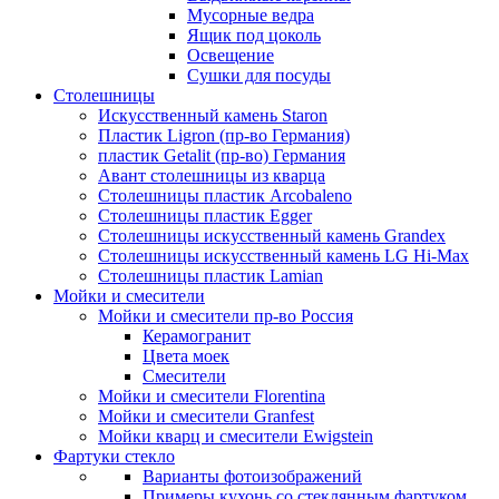
Мусорные ведра
Ящик под цоколь
Освещение
Сушки для посуды
Столешницы
Искусственный камень Staron
Пластик Ligron (пр-во Германия)
пластик Getalit (пр-во) Германия
Авант столешницы из кварца
Столешницы пластик Arcobaleno
Столешницы пластик Egger
Столешницы искусственный камень Grandex
Столешницы искусственный камень LG Hi-Max
Столешницы пластик Lamian
Мойки и смесители
Мойки и смесители пр-во Россия
Керамогранит
Цвета моек
Смесители
Мойки и смесители Florentina
Мойки и смесители Granfest
Мойки кварц и смесители Ewigstein
Фартуки стекло
Варианты фотоизображений
Примеры кухонь со стеклянным фартуком