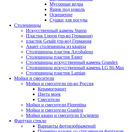
Мусорные ведра
Ящик под цоколь
Освещение
Сушки для посуды
Столешницы
Искусственный камень Staron
Пластик Ligron (пр-во Германия)
пластик Getalit (пр-во) Германия
Авант столешницы из кварца
Столешницы пластик Arcobaleno
Столешницы пластик Egger
Столешницы искусственный камень Grandex
Столешницы искусственный камень LG Hi-Max
Столешницы пластик Lamian
Мойки и смесители
Мойки и смесители пр-во Россия
Керамогранит
Цвета моек
Смесители
Мойки и смесители Florentina
Мойки и смесители Granfest
Мойки кварц и смесители Ewigstein
Фартуки стекло
Варианты фотоизображений
Примеры кухонь со стеклянным фартуком