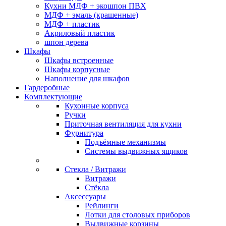
Кухни МДФ + экошпон ПВХ
МДФ + эмаль (крашенные)
МДФ + пластик
Акриловый пластик
шпон дерева
Шкафы
Шкафы встроенные
Шкафы корпусные
Наполнение для шкафов
Гардеробные
Комплектующие
Кухонные корпуса
Ручки
Приточная вентиляция для кухни
Фурнитура
Подъёмные механизмы
Системы выдвижных ящиков
Стекла / Витражи
Витражи
Стёкла
Аксессуары
Рейлинги
Лотки для столовых приборов
Выдвижные корзины