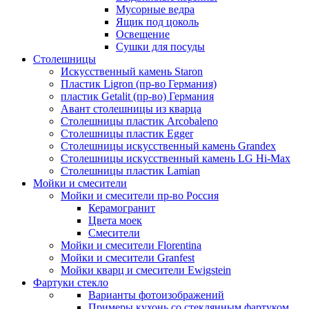
Мусорные ведра
Ящик под цоколь
Освещение
Сушки для посуды
Столешницы
Искусственный камень Staron
Пластик Ligron (пр-во Германия)
пластик Getalit (пр-во) Германия
Авант столешницы из кварца
Столешницы пластик Arcobaleno
Столешницы пластик Egger
Столешницы искусственный камень Grandex
Столешницы искусственный камень LG Hi-Max
Столешницы пластик Lamian
Мойки и смесители
Мойки и смесители пр-во Россия
Керамогранит
Цвета моек
Смесители
Мойки и смесители Florentina
Мойки и смесители Granfest
Мойки кварц и смесители Ewigstein
Фартуки стекло
Варианты фотоизображений
Примеры кухонь со стеклянным фартуком