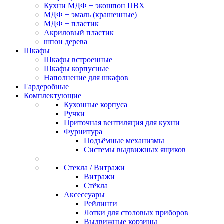
Кухни МДФ + экошпон ПВХ
МДФ + эмаль (крашенные)
МДФ + пластик
Акриловый пластик
шпон дерева
Шкафы
Шкафы встроенные
Шкафы корпусные
Наполнение для шкафов
Гардеробные
Комплектующие
Кухонные корпуса
Ручки
Приточная вентиляция для кухни
Фурнитура
Подъёмные механизмы
Системы выдвижных ящиков
Стекла / Витражи
Витражи
Стёкла
Аксессуары
Рейлинги
Лотки для столовых приборов
Выдвижные корзины