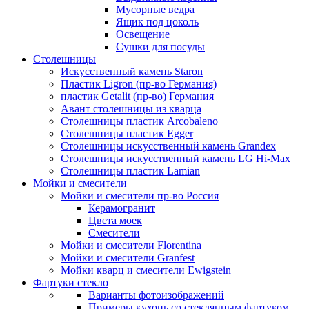
Мусорные ведра
Ящик под цоколь
Освещение
Сушки для посуды
Столешницы
Искусственный камень Staron
Пластик Ligron (пр-во Германия)
пластик Getalit (пр-во) Германия
Авант столешницы из кварца
Столешницы пластик Arcobaleno
Столешницы пластик Egger
Столешницы искусственный камень Grandex
Столешницы искусственный камень LG Hi-Max
Столешницы пластик Lamian
Мойки и смесители
Мойки и смесители пр-во Россия
Керамогранит
Цвета моек
Смесители
Мойки и смесители Florentina
Мойки и смесители Granfest
Мойки кварц и смесители Ewigstein
Фартуки стекло
Варианты фотоизображений
Примеры кухонь со стеклянным фартуком