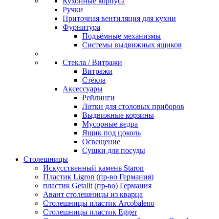
Кухонные корпуса
Ручки
Приточная вентиляция для кухни
Фурнитура
Подъёмные механизмы
Системы выдвижных ящиков
Стекла / Витражи
Витражи
Стёкла
Аксессуары
Рейлинги
Лотки для столовых приборов
Выдвижные корзины
Мусорные ведра
Ящик под цоколь
Освещение
Сушки для посуды
Столешницы
Искусственный камень Staron
Пластик Ligron (пр-во Германия)
пластик Getalit (пр-во) Германия
Авант столешницы из кварца
Столешницы пластик Arcobaleno
Столешницы пластик Egger