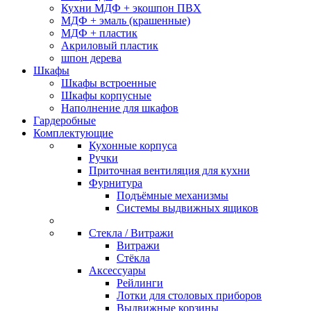
Кухни МДФ + экошпон ПВХ
МДФ + эмаль (крашенные)
МДФ + пластик
Акриловый пластик
шпон дерева
Шкафы
Шкафы встроенные
Шкафы корпусные
Наполнение для шкафов
Гардеробные
Комплектующие
Кухонные корпуса
Ручки
Приточная вентиляция для кухни
Фурнитура
Подъёмные механизмы
Системы выдвижных ящиков
Стекла / Витражи
Витражи
Стёкла
Аксессуары
Рейлинги
Лотки для столовых приборов
Выдвижные корзины