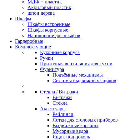
МДФ + пластик
Акриловый пластик
шпон дерева
Шкафы
Шкафы встроенные
Шкафы корпусные
Наполнение для шкафов
Гардеробные
Комплектующие
Кухонные корпуса
Ручки
Приточная вентиляция для кухни
Фурнитура
Подъёмные механизмы
Системы выдвижных ящиков
Стекла / Витражи
Витражи
Стёкла
Аксессуары
Рейлинги
Лотки для столовых приборов
Выдвижные корзины
Мусорные ведра
Ящик под цоколь