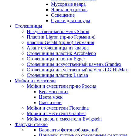
Мусорные ведра
Ящик под цоколь
Освещение
Сушки для посуды
Столешницы
Искусственный камень Staron
Пластик Ligron (пр-во Германия)
пластик Getalit (пр-во) Германия
Авант столешницы из кварца
Столешницы пластик Arcobaleno
Столешницы пластик Egger
Столешницы искусственный камень Grandex
Столешницы искусственный камень LG Hi-Max
Столешницы пластик Lamian
Мойки и смесители
Мойки и смесители пр-во Россия
Керамогранит
Цвета моек
Смесители
Мойки и смесители Florentina
Мойки и смесители Granfest
Мойки кварц и смесители Ewigstein
Фартуки стекло
Варианты фотоизображений
Примеры кухонь со стеклянным фартуком