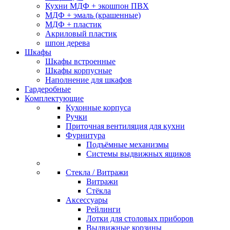
Кухни МДФ + экошпон ПВХ
МДФ + эмаль (крашенные)
МДФ + пластик
Акриловый пластик
шпон дерева
Шкафы
Шкафы встроенные
Шкафы корпусные
Наполнение для шкафов
Гардеробные
Комплектующие
Кухонные корпуса
Ручки
Приточная вентиляция для кухни
Фурнитура
Подъёмные механизмы
Системы выдвижных ящиков
Стекла / Витражи
Витражи
Стёкла
Аксессуары
Рейлинги
Лотки для столовых приборов
Выдвижные корзины