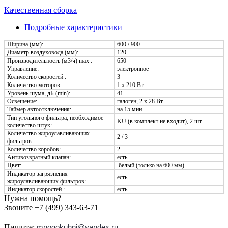
Качественная сборка
Подробные характеристики
Ширина (мм):
600 / 900
Диаметр воздуховода (мм):
120
Производительность (м3/ч) max :
650
Управление:
электронное
Количество скоростей :
3
Количество моторов :
1 x 210 Вт
Уровень шума, дБ (min):
41
Освещение:
галоген, 2 х 28 Вт
Таймер автоотключения:
на 15 мин.
Тип угольного фильтра, необходимое
KU (в комплект не входит), 2 шт
количество штук:
Количество жироулавливающих
2 / 3
фильтров:
Количество коробов:
2
Антивозвратный клапан:
есть
Цвет:
белый (только на 600 мм)
Индикатор загрязнения
есть
жироулавливающих фильтров:
Индикатор скоростей :
есть
Нужна помощь?
Звоните +7 (499) 343-63-71
Пишите:
mnogokuhni@yandex.ru