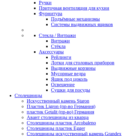
Ручки
Приточная вентиляция для кухни
Фурнитура
Подъёмные механизмы
Системы выдвижных ящиков
Стекла / Витражи
Витражи
Стёкла
Аксессуары
Рейлинги
Лотки для столовых приборов
Выдвижные корзины
Мусорные ведра
Ящик под цоколь
Освещение
Сушки для посуды
Столешницы
Искусственный камень Staron
Пластик Ligron (пр-во Германия)
пластик Getalit (пр-во) Германия
Авант столешницы из кварца
Столешницы пластик Arcobaleno
Столешницы пластик Egger
Столешницы искусственный камень Grandex