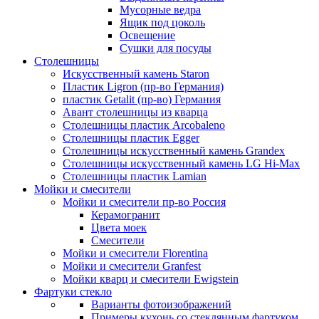
Мусорные ведра
Ящик под цоколь
Освещение
Сушки для посуды
Столешницы
Искусственный камень Staron
Пластик Ligron (пр-во Германия)
пластик Getalit (пр-во) Германия
Авант столешницы из кварца
Столешницы пластик Arcobaleno
Столешницы пластик Egger
Столешницы искусственный камень Grandex
Столешницы искусственный камень LG Hi-Max
Столешницы пластик Lamian
Мойки и смесители
Мойки и смесители пр-во Россия
Керамогранит
Цвета моек
Смесители
Мойки и смесители Florentina
Мойки и смесители Granfest
Мойки кварц и смесители Ewigstein
Фартуки стекло
Варианты фотоизображений
Примеры кухонь со стеклянным фартуком