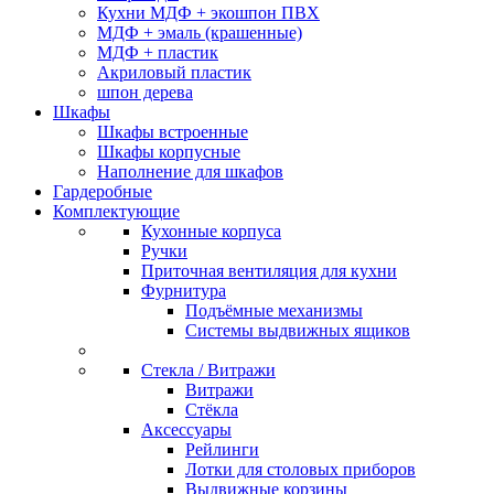
Кухни МДФ + экошпон ПВХ
МДФ + эмаль (крашенные)
МДФ + пластик
Акриловый пластик
шпон дерева
Шкафы
Шкафы встроенные
Шкафы корпусные
Наполнение для шкафов
Гардеробные
Комплектующие
Кухонные корпуса
Ручки
Приточная вентиляция для кухни
Фурнитура
Подъёмные механизмы
Системы выдвижных ящиков
Стекла / Витражи
Витражи
Стёкла
Аксессуары
Рейлинги
Лотки для столовых приборов
Выдвижные корзины