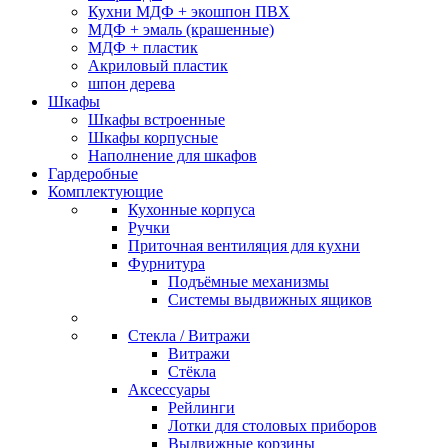
Кухни МДФ + экошпон ПВХ
МДФ + эмаль (крашенные)
МДФ + пластик
Акриловый пластик
шпон дерева
Шкафы
Шкафы встроенные
Шкафы корпусные
Наполнение для шкафов
Гардеробные
Комплектующие
Кухонные корпуса
Ручки
Приточная вентиляция для кухни
Фурнитура
Подъёмные механизмы
Системы выдвижных ящиков
Стекла / Витражи
Витражи
Стёкла
Аксессуары
Рейлинги
Лотки для столовых приборов
Выдвижные корзины