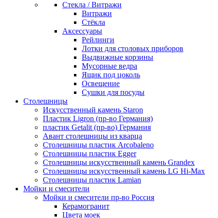
Стекла / Витражи
Витражи
Стёкла
Аксессуары
Рейлинги
Лотки для столовых приборов
Выдвижные корзины
Мусорные ведра
Ящик под цоколь
Освещение
Сушки для посуды
Столешницы
Искусственный камень Staron
Пластик Ligron (пр-во Германия)
пластик Getalit (пр-во) Германия
Авант столешницы из кварца
Столешницы пластик Arcobaleno
Столешницы пластик Egger
Столешницы искусственный камень Grandex
Столешницы искусственный камень LG Hi-Max
Столешницы пластик Lamian
Мойки и смесители
Мойки и смесители пр-во Россия
Керамогранит
Цвета моек