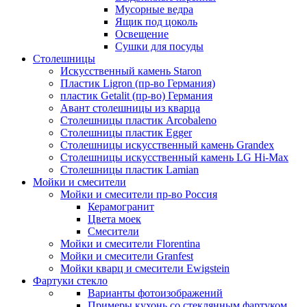
Мусорные ведра
Ящик под цоколь
Освещение
Сушки для посуды
Столешницы
Искусственный камень Staron
Пластик Ligron (пр-во Германия)
пластик Getalit (пр-во) Германия
Авант столешницы из кварца
Столешницы пластик Arcobaleno
Столешницы пластик Egger
Столешницы искусственный камень Grandex
Столешницы искусственный камень LG Hi-Max
Столешницы пластик Lamian
Мойки и смесители
Мойки и смесители пр-во Россия
Керамогранит
Цвета моек
Смесители
Мойки и смесители Florentina
Мойки и смесители Granfest
Мойки кварц и смесители Ewigstein
Фартуки стекло
Варианты фотоизображений
Примеры кухонь со стеклянным фартуком