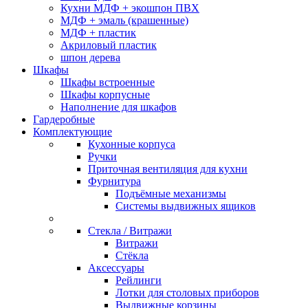
Кухни МДФ + экошпон ПВХ
МДФ + эмаль (крашенные)
МДФ + пластик
Акриловый пластик
шпон дерева
Шкафы
Шкафы встроенные
Шкафы корпусные
Наполнение для шкафов
Гардеробные
Комплектующие
Кухонные корпуса
Ручки
Приточная вентиляция для кухни
Фурнитура
Подъёмные механизмы
Системы выдвижных ящиков
Стекла / Витражи
Витражи
Стёкла
Аксессуары
Рейлинги
Лотки для столовых приборов
Выдвижные корзины