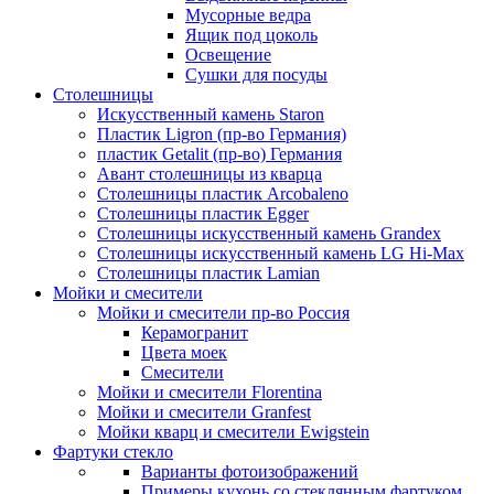
Мусорные ведра
Ящик под цоколь
Освещение
Сушки для посуды
Столешницы
Искусственный камень Staron
Пластик Ligron (пр-во Германия)
пластик Getalit (пр-во) Германия
Авант столешницы из кварца
Столешницы пластик Arcobaleno
Столешницы пластик Egger
Столешницы искусственный камень Grandex
Столешницы искусственный камень LG Hi-Max
Столешницы пластик Lamian
Мойки и смесители
Мойки и смесители пр-во Россия
Керамогранит
Цвета моек
Смесители
Мойки и смесители Florentina
Мойки и смесители Granfest
Мойки кварц и смесители Ewigstein
Фартуки стекло
Варианты фотоизображений
Примеры кухонь со стеклянным фартуком