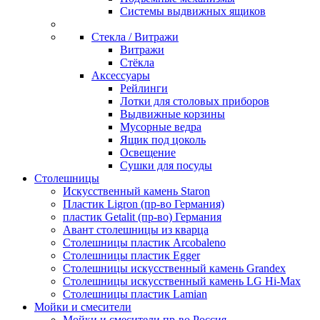
Системы выдвижных ящиков
Стекла / Витражи
Витражи
Стёкла
Аксессуары
Рейлинги
Лотки для столовых приборов
Выдвижные корзины
Мусорные ведра
Ящик под цоколь
Освещение
Сушки для посуды
Столешницы
Искусственный камень Staron
Пластик Ligron (пр-во Германия)
пластик Getalit (пр-во) Германия
Авант столешницы из кварца
Столешницы пластик Arcobaleno
Столешницы пластик Egger
Столешницы искусственный камень Grandex
Столешницы искусственный камень LG Hi-Max
Столешницы пластик Lamian
Мойки и смесители
Мойки и смесители пр-во Россия